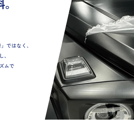
料。
着」ではなく、
し、
ズムで